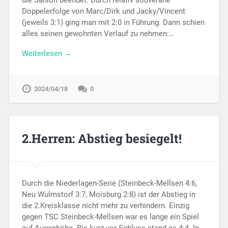
die Saison beendet. Durch relativ souveräne
Doppelerfolge von Marc/Dirk und Jacky/Vincent
(jeweils 3:1) ging man mit 2:0 in Führung. Dann schien
alles seinen gewohnten Verlauf zu nehmen:…
Weiterlesen →
2024/04/18
0
2.Herren: Abstieg besiegelt!
Durch die Niederlagen-Serie (Steinbeck-Mellsen 4:6,
Neu Wulmstorf 3:7, Moisburg 2:8) ist der Abstieg in
die 2.Kreisklasse nicht mehr zu verhindern. Einzig
gegen TSC Steinbeck-Mellsen war es lange ein Spiel
auf Augenhöhe. Bis kurz vor Schluss stand es 4:4. In