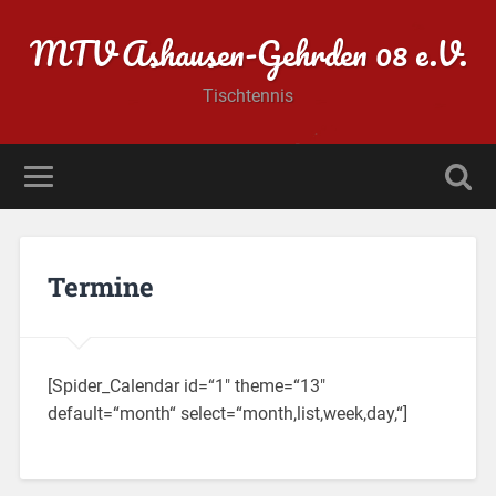
MTV Ashausen-Gehrden 08 e.V.
Tischtennis
Termine
[Spider_Calendar id=“1″ theme=“13″
default=“month“ select=“month,list,week,day,“]